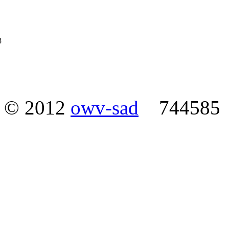
8
© 2012
owv-sad
744585