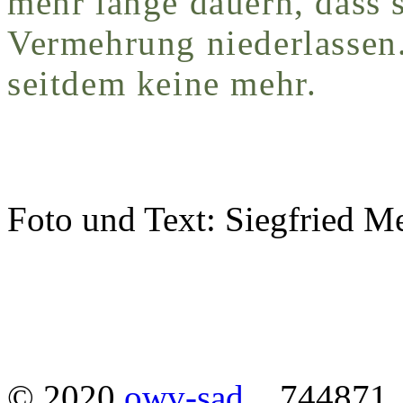
mehr lange dauern, dass s
Vermehrung niederlassen
seitdem keine mehr.
Foto und Text: Siegfried M
© 2020
owv-sad
744871